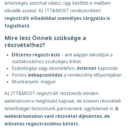
lehetséges azonnali válasz, úgy később e-mailben
elküldik azokat. Az ITT&MOST rendszerében
regisztrált előadókkal személyes tárgyalás is
foglalható
.
Mire lesz Önnek szüksége a
részvételhez?
Előzetes regisztráció
– ami alapján kiküldjük a
csatlakozáshoz szükséges linket
Számítógép vagy okostelefon,
internet
kapcsolat
Pontos
bekapcsolódás
a rendezvény időpontjában
Munkanyelv: magyar
Az ITT&MOST regisztrált résztvevői minden
webináriumra meghívást kapnak, de ezeken részvételi
lehetőséget biztosítunk partnereink ügyfeleinek is.
A
webináriumokon való részvétel díjmentes, de
előzetes regisztrációhoz kötött.