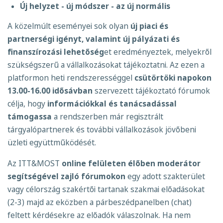
Új helyzet - új módszer - az új normális
A közelmúlt eseményei sok olyan
új piaci és
partnerségi igényt, valamint új pályázati és
finanszírozási lehetőség
et eredményeztek, melyekről
szükségszerű a vállalkozásokat tájékoztatni. Az ezen a
platformon heti rendszerességgel
csütörtöki napokon
13.00-16.00 idősávban
szervezett tájékoztató fórumok
célja, hogy
információkkal és tanácsadással
támogassa
a rendszerben már regisztrált
tárgyalópartnerek és további vállalkozások jövőbeni
üzleti együttműködését.
Az ITT&MOST
online felületen
élőben moderátor
segítségével zajló fórumokon
egy adott szakterület
vagy célország szakértői tartanak szakmai előadásokat
(2-3) majd az eközben a párbeszédpanelben (chat)
feltett kérdésekre az előadók válaszolnak. Ha nem